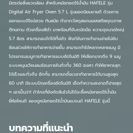
มิตรต่อสิ่งแวดล้อม สำหรับหม้อทอดไร้น้ำมัน HAFELE รุ่น
Digital Air Fryer Oven 5.7 L รุ่นยอดนิยมขายดี ด้วยการ
ออกแบบดีไซน์สวย ทันสมัย ทำจากวัสดุสแตนเลสสตีลคุณภาพ
ดีทนทาน ตัวเครื่องสีดำ มาพร้อมที่จับถนัดมือ ความจุขนาดใหญ่
5.7 ลิตร สามารถอบไก่ได้ทั้งตัว ฟังก์ชันการทำงานง่ายไม่ซับ
ซ้อนช่วยให้การทำอาหารง่ายขึ้น สามารถทำได้หลากหลายเมนู มี
โปรแกรมเมนูการทำอาหารแบบอัตโนมัติ ให้เลือกมากถึง 9 เมนู
ระบบหมุนเวียนลมร้อนภายในทั่วทั้ง 360 องศา ทำให้อาหารสุก
ได้เร็วและทั่วถึง อีกทั้ง สามารถตั้งเวลาทำอาหารได้นานสูงสุด
60 นาที มีระบบปิดเครื่องอัตโนมัติ เช็ดทำความสะอาดก็ง่ายสุด
ๆ เอาเป็นว่า! ถ้าใครที่ยังตัดสินใจไม่ได้จะซื้อหม้อทอดไร้น้ำมัน
ยี่ห้อไหนดี ลองดูหม้อทอดไร้น้ำมันแบรนด์ HAFELE รุ่นนี้
บทความที่แนะนำ