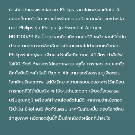
ใครที่กำลังมองหาหม้อทอด Philips ราคาไม่แพงจนเกินไป มี
ขนาดเล็กกะทัดรัด เหมาะสำหรับครอบครัวขนาดเล็ก แนะนำหม้อ
ทอด Philips รุ่น Philips รุ่น Essential Airfryer
HD9200/91 ซึ่งเป็นรุ่นยอดนิยมที่หลายคนรีวิวหม้อทอดไร้น้ำมัน
ด้วยความสามารถฟังก์ชันการทำงานแทบไม่ต่างจากหม้อทอด
Philipsรุ่นใหญ่เลย เพียงแค่รุ่นนี้จะมีความจุ 4.1 ลิตร กำลังไฟ
1,400 วัตต์ ทำอาหารได้หลากหลายเมนูทั้ง การทอด อบ และคั่ว
อีกทั้งยังมีเทคโนโลยี Rapid Air สามารถรังสรรเมนูเพื่อตอบ
โจทย์คนรักสุขภาพ แต่ยังรักษาความกรอบของอาหารไว้เหมือน
การทอดที่ใช้น้ำมันจริง ๆ ใช้งานง่ายสะดวก เพียงตั้งเวลาและ
ปรับอุณหภูมิ เครื่องก็ทำงานโดยอัตโนมัติ หากถามว่าหม้อทอด
ไร้น้ำมัน ยี่ห้อไหนดี ฟังก์ชันครบ ราคาไม่เกินหมื่น ตอบโจทย์คน
รักสุขภาพ หม้อทอดรุ่นนี้ก็เป็นอีกหนึ่งตัวเลือกที่น่าสนใจ