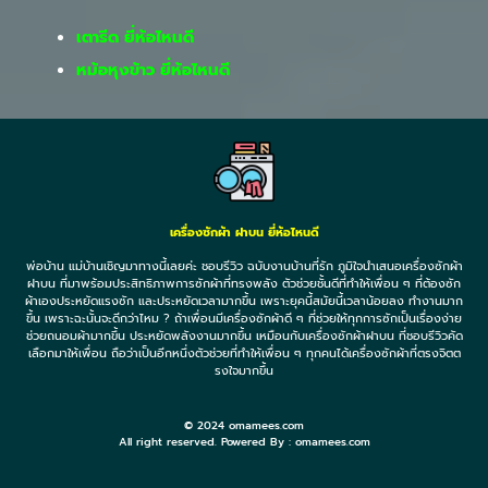
เตารีด ยี่ห้อไหนดี
หม้อหุงข้าว ยี่ห้อไหนดี
เครื่องซักผ้า ฝาบน ยี่ห้อไหนดี
พ่อบ้าน แม่บ้านเชิญมาทางนี้เลยค่ะ ชอบรีวิว ฉบับงานบ้านที่รัก ภูมิใจนำเสนอเครื่องซักผ้า
ฝาบน ที่มาพร้อมประสิทธิภาพการซักผ้าที่ทรงพลัง ตัวช่วยชั้นดีที่ทำให้เพื่อน ๆ ที่ต้องซัก
ผ้าเองประหยัดแรงซัก และประหยัดเวลามากขึ้น เพราะยุคนี้สมัยนี้เวลาน้อยลง ทำงานมาก
ขึ้น เพราะฉะนั้นจะดีกว่าไหม ? ถ้าเพื่อนมีเครื่องซักผ้าดี ๆ ที่ช่วยให้ทุกการซักเป็นเรื่องง่าย
ช่วยถนอมผ้ามากขึ้น ประหยัดพลังงานมากขึ้น เหมือนกับเครื่องซักผ้าฝาบน ที่ชอบรีวิวคัด
เลือกมาให้เพื่อน ถือว่าเป็นอีกหนึ่งตัวช่วยที่ทำให้เพื่อน ๆ ทุกคนได้เครื่องซักผ้าที่ตรงจิตต
รงใจมากขึ้น
© 2024 omamees.com
All right reserved. Powered By : omamees.com